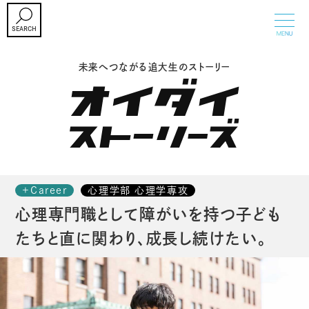
未来へつながる追大生のストーリー
入試情報
オープンキャンパス・イベント
学部・大学院
+Career
心理学部 心理学専攻
追手門学院大学について
心理専門職として障がいを持つ子ども
キャンパスライフ
たちと直に関わり、成長し続けたい。
CAREER SUPPORT