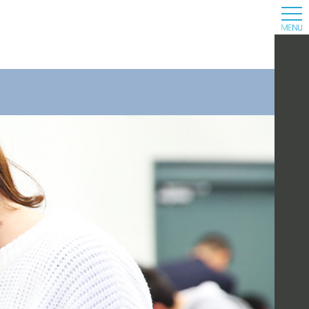
入
オ
学
追
キ
CA