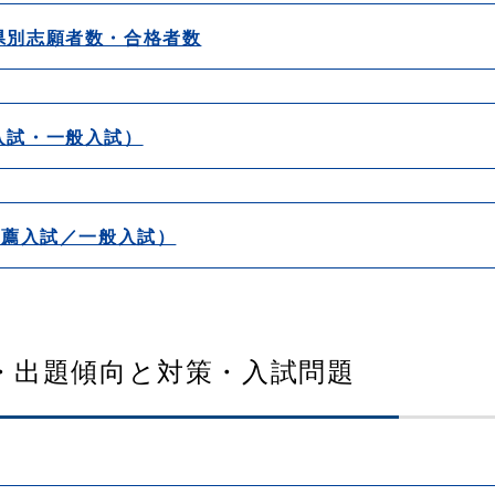
県別志願者数・合格者数
入試・一般入試）
推薦入試／一般入試）
果・出題傾向と対策・入試問題