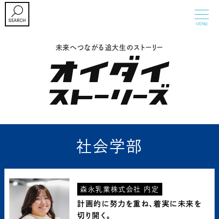
未来へつながる追大生のストーリー
入試情報
オープンキャンパス・イベント
学部・大学院
追手門学院大学について
社会学部
キャンパスライフ
森永乳業株式会社 内定
CAREER SUPPORT
計画的に努力を重ね、着実に未来を
切り開く。