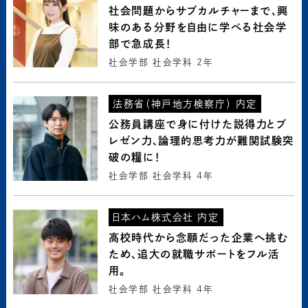
社会問題からサブカルチャーまで、興
味のある分野を自由に学べる社会学
部で急成長！
社会学部 社会学科 2年
法務省（神戸地方検察庁） 内定
公務員講座で身に付けた説得力とプ
レゼン力、論理的思考力が難関試験突
破の糧に！
社会学部 社会学科 4年
日本ハム株式会社 内定
高校時代から念願だった企業へ挑む
ため、追大の就職サポートをフル活
用。
社会学部 社会学科 4年