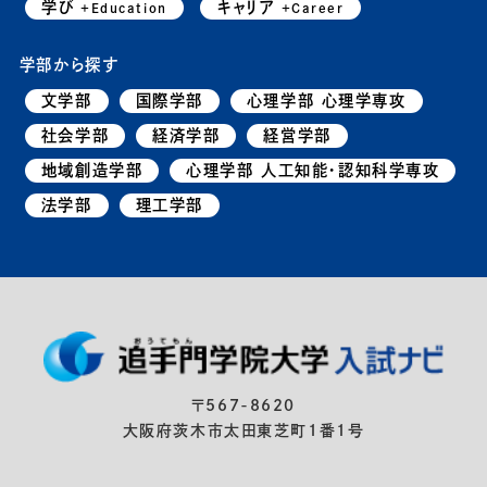
学び
キャリア
+Education
+Career
学部から探す
文学部
国際学部
心理学部 心理学専攻
社会学部
経済学部
経営学部
地域創造学部
心理学部 人工知能・認知科学専攻
法学部
理工学部
〒567-8620
大阪府茨木市太田東芝町1番1号