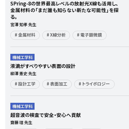
SPring-8の世界最高レベルの放射光X線も活用し、
金属材料の「まだ誰も知らない新たな可能性」を探
る。
宮澤 知孝 先生
金属材料
X線分析
電子顕微鏡
機械工学科
液滴がすべりやすい表面の設計
柳澤 憲史 先生
設計工学
表面加工
トライボロジー
機械工学科
超音波の検査で安全・安心へ貢献
齋藤 理 先生