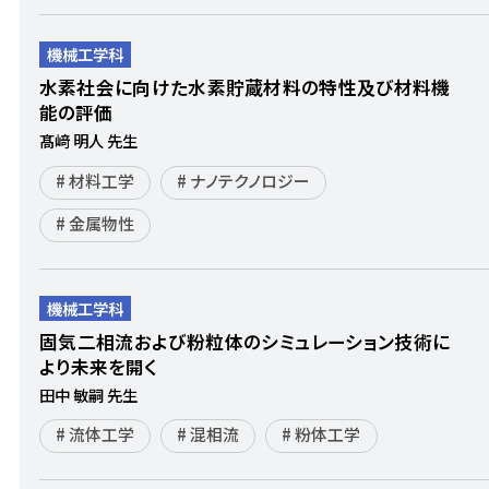
機械工学科
水素社会に向けた水素貯蔵材料の特性及び材料機
能の評価
髙﨑 明人 先生
材料工学
ナノテクノロジー
金属物性
機械工学科
固気二相流および粉粒体のシミュレーション技術に
より未来を開く
田中 敏嗣 先生
流体工学
混相流
粉体工学