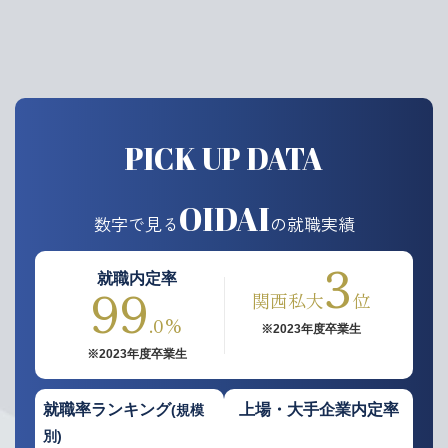
PICK UP DATA
OIDAI
数字で見る
の就職実績
3
就職内定率
99
関西私大
位
.0%
※2023年度卒業生
※2023年度卒業生
就職率ランキング
上場・大手企業内定率
(規模
別)