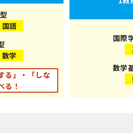
1教
科型
国語
国際
型
数学
数学
する」・「しな
べる！