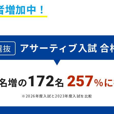
者増加中！
アサーティブ入試 合
選抜
172
257
名増の
名
％に
※2026年度入試と2023年度入試を比較