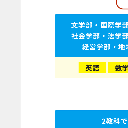
文学部・国際学
社会学部・法学
経営学部・地
英語
数
2教科