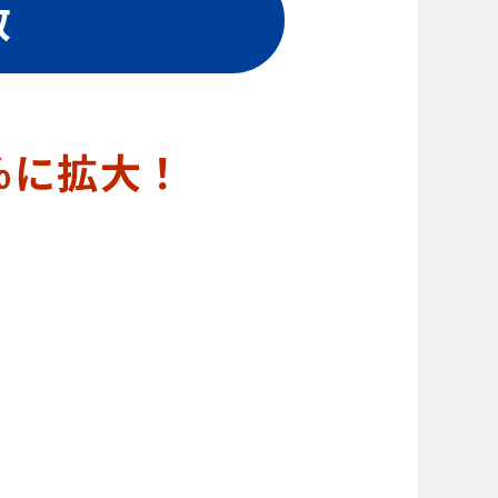
数
％に拡大！