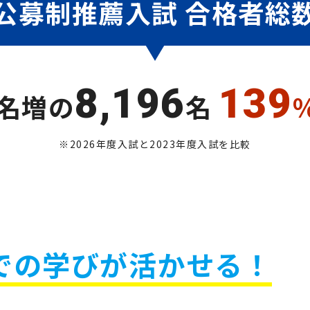
公募制推薦入試 合格者総
8,196
139
名増の
名
※2026年度入試と2023年度入試を比較
での学びが
活かせる！