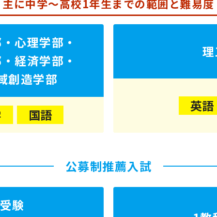
主に中学～高校1年生までの
範囲と難易度
部・心理学部・
理
部・経済学部・
域創造学部
英語
学
国語
公募制推薦入試
で受験