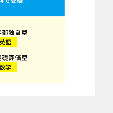
科で受験
学部独自型
英語
基礎評価型
数学