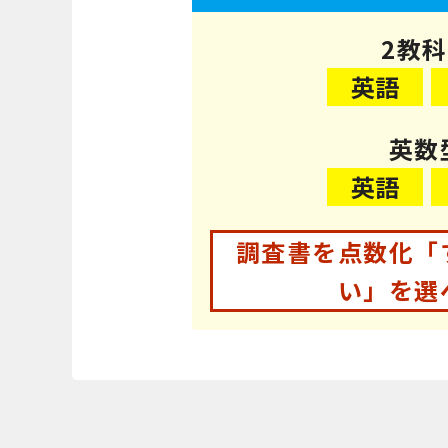
2教
英語
英数
英語
調査書を点数化「
い」を選