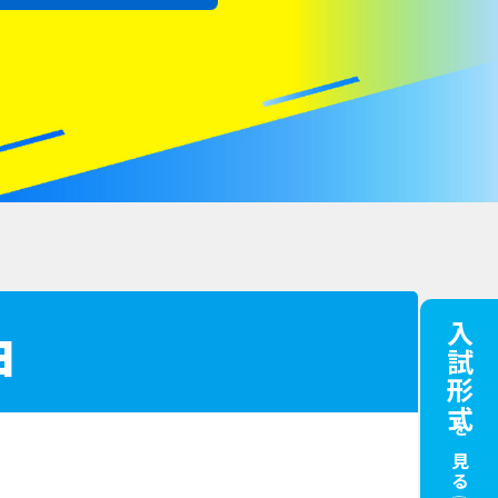
由
入試形式
を見る