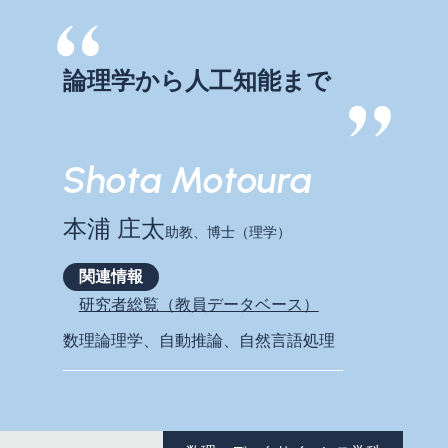
論理学から人工知能まで
Shota Motoura
本浦 庄太
助教、博士（理学）
関連情報
研究者総覧（教員データベース）
数理論理学、自動推論、自然言語処理